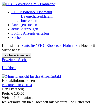
EHC Klostersee Flohmarkt
Datenschutzerklärung
Impressum
Anzeigen suchen
aktuelle Anzeigen
Login / Anzeige erstellen
Suche
Du bist hier:
Startseite
/
EHC Klostersee Flohmarkt
/
Hochbett
Suche nach:
Erweiterte Suche
Hochbett
Kontaktinformationen
Nachricht an Carola
Ort:
Ebersberg
Preis:
€ 130,00
Weitere Informationen
Ich verkaufe ein Ikea Hochbett mit Matratze und Lattenrost